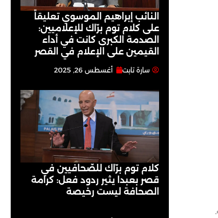
النائب إبراهيم الموسوي تعليقاً
على كلام توم برّاك للإعلاميين:
الصدمة الكبرى كانت في أداء
القيمين على ‏الإعلام في القصر
سارة تابت
أغسطس 26, 2025
كلام توم برّاك للصّحافيين في
قصر بعبدا يثير ردود فعل: كرامة
الصحافة ليست رخيصة