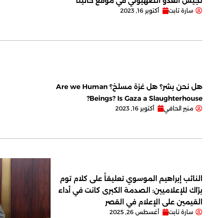
لجيش العدو الصهيوني في موقع حانيتا
سارة تابت
أكتوبر 16, 2023
هل نحن بشر؟ هل غزة مسلخ؟ Are we Human
Beings? Is Gaza a Slaughterhouse?
منير الحافي
أكتوبر 16, 2023
النائب إبراهيم الموسوي تعليقاً على كلام توم
برّاك للإعلاميين: الصدمة الكبرى كانت في أداء
القيمين على ‏الإعلام في القصر
سارة تابت
أغسطس 26, 2025