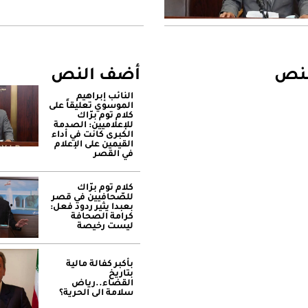
لنص
أضف النص
النائب إبراهيم
الموسوي تعليقاً على
كلام توم برّاك
للإعلاميين: الصدمة
الكبرى كانت في أداء
القيمين على ‏الإعلام
في القصر
كلام توم برّاك
للصّحافيين في قصر
بعبدا يثير ردود فعل:
كرامة الصحافة
ليست رخيصة
بأكبر كفالة مالية
بتاريخ
القضاء..رياض
سلامة الى الحرية؟