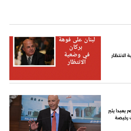
 الانتظار
 بعبدا يثير
ت رخيصة