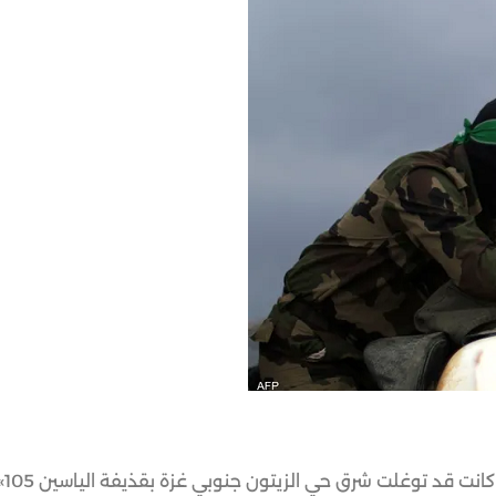
كانت قد توغلت شرق حي الزيتون جنوبي غزة بقذيفة الياسين 105».