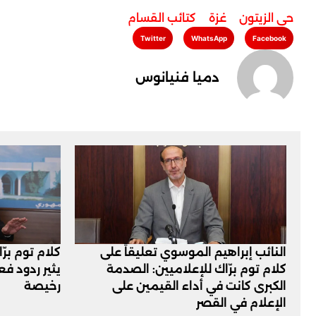
حي الزيتون
,
غزة
,
كتائب القسام
Twitter
WhatsApp
Facebook
دميا فنيانوس
النائب إبراهيم الموسوي تعليقاً على
كلام توم برّ
كلام توم برّاك للإعلاميين: الصدمة
يثير ردود ف
الكبرى كانت في أداء القيمين على
رخيصة
‏الإعلام في القصر