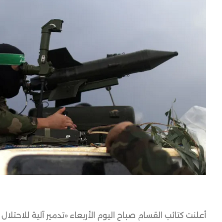
أعلنت كتائب القسام صباح اليوم الأربعاء «تدمير آلية للاحتلال 