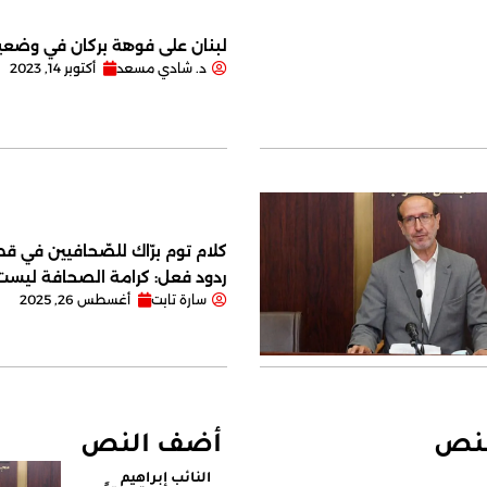
لبنان على فوهة بركان في وضعية
د. شادي مسعد
أكتوبر 14, 2023
كلام توم برّاك للصّحافيين في قصر
ردود فعل: كرامة الصحافة ليس
سارة تابت
أغسطس 26, 2025
لنص
أضف النص
النائب إبراهيم