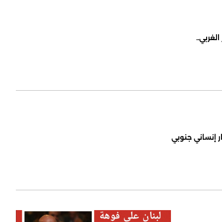
لغربي..
ر إنساني جنوبي