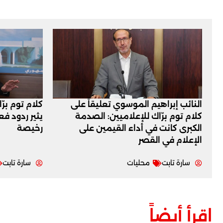
النائب إبراهيم الموسوي تعليقاً على
كلام توم برّ
كلام توم برّاك للإعلاميين: الصدمة
يثير ردود ف
الكبرى كانت في أداء القيمين على
رخيصة
‏الإعلام في القصر
سارة تابت
محليات
سارة تابت
اقرأ أيضاً