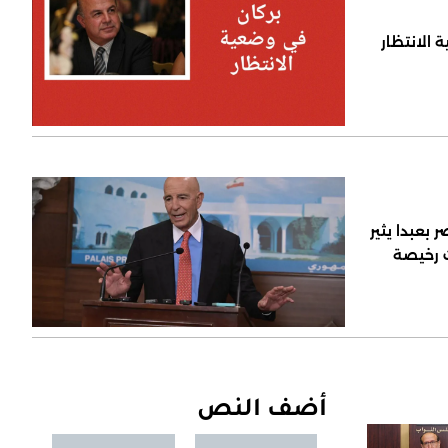
 الانتظار
 بعبدا يثير
ت رخيصة
أضف النص