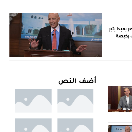
 بعبدا يثير
ت رخيصة
أضف النص