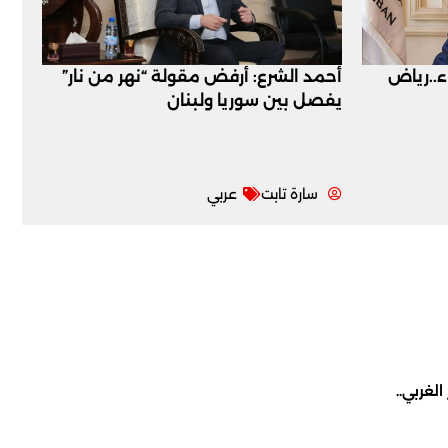
اء..رياض
أحمد الشرع: أرفض مقولة “نهر من نار”
يفصل بين سوريا ولبنان
سارة تابت
عربي
لغربي..