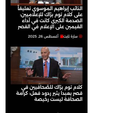
النائب إبراهيم الموسوي تعليقاً
على كلام توم برّاك للإعلاميين:
الصدمة الكبرى كانت في أداء
القيمين على ‏الإعلام في القصر
سارة تابت
أغسطس 26, 2025
كلام توم برّاك للصّحافيين في
قصر بعبدا يثير ردود فعل: كرامة
الصحافة ليست رخيصة