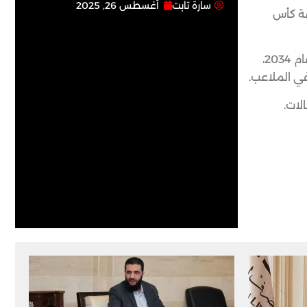
سارة تابت
أغسطس 26, 2025
فة كأس
وبعد ساعات من إعلان الاتحاد الدولي (فيفا) أمس الثلاثاء أن السعودية باتت المرشحة الوحيدة لاستضافة كأس العالم لنسخة عام 2034،
في الملاعب.