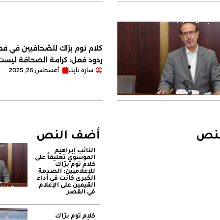
كلام توم برّاك للصّحافيين في قصر
ردود فعل: كرامة الصحافة ليس
سارة تابت
أغسطس 26, 2025
لنص
أضف النص
النائب إبراهيم
الموسوي تعليقاً على
كلام توم برّاك
للإعلاميين: الصدمة
الكبرى كانت في أداء
القيمين على ‏الإعلام
في القصر
كلام توم برّاك