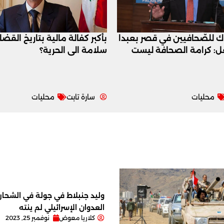
اك للصّحافيين في قصر بعبدا
بأكبر كفالة مالية بتاريخ القض
عل: كرامة الصحافة ليست
سلامة الى الحرية؟
محليات
سارة تابت
محليات
وليد جنبلاط في جولة في الشحار ا
العدوان الإسرائيلي لم ينته
كلاريا معوض
نوفمبر 25, 2023