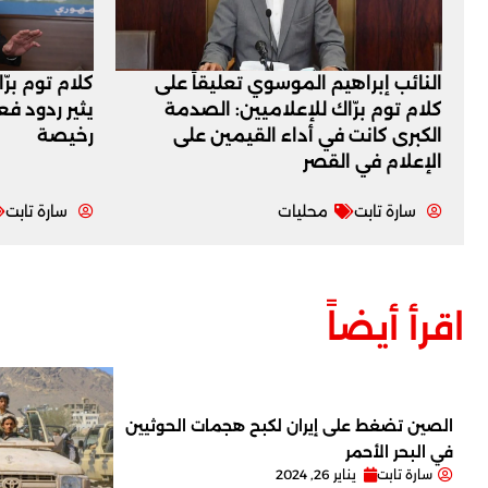
النائب إبراهيم الموسوي تعليقاً على
كلام توم برّ
كلام توم برّاك للإعلاميين: الصدمة
يثير ردود ف
الكبرى كانت في أداء القيمين على
رخيصة
‏الإعلام في القصر
سارة تابت
محليات
سارة تابت
اقرأ أيضاً
الصين تضغط على إيران لكبح هجمات الحوثيين
في البحر الأحمر
سارة تابت
يناير 26, 2024