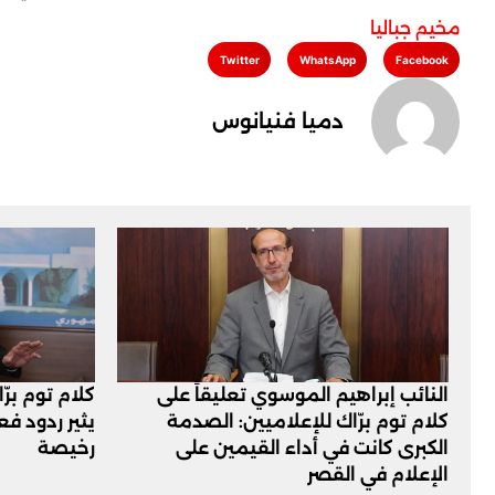
مخيم جباليا
Twitter
WhatsApp
Facebook
دميا فنيانوس
النائب إبراهيم الموسوي تعليقاً على
كلام توم برّ
كلام توم برّاك للإعلاميين: الصدمة
يثير ردود ف
الكبرى كانت في أداء القيمين على
رخيصة
‏الإعلام في القصر