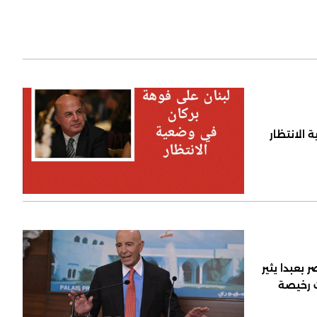
 الانتظار
 بعبدا يثير
ت رخيصة