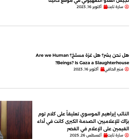
لجيش العدو الصهيوني في موقع حانيتا
سارة تابت
أكتوبر 16, 2023
هل نحن بشر؟ هل غزة مسلخ؟ Are we Human
Beings? Is Gaza a Slaughterhouse?
منير الحافي
أكتوبر 16, 2023
النائب إبراهيم الموسوي تعليقاً على كلام توم
برّاك للإعلاميين: الصدمة الكبرى كانت في أداء
القيمين على ‏الإعلام في القصر
سارة تابت
أغسطس 26, 2025