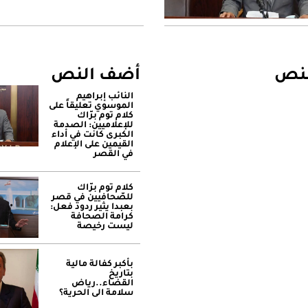
لنص
أضف النص
النائب إبراهيم
الموسوي تعليقاً على
كلام توم برّاك
للإعلاميين: الصدمة
الكبرى كانت في أداء
القيمين على ‏الإعلام
في القصر
كلام توم برّاك
للصّحافيين في قصر
بعبدا يثير ردود فعل:
كرامة الصحافة
ليست رخيصة
بأكبر كفالة مالية
بتاريخ
القضاء..رياض
سلامة الى الحرية؟