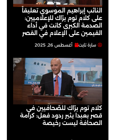
النائب إبراهيم الموسوي تعليقاً
على كلام توم برّاك للإعلاميين:
الصدمة الكبرى كانت في أداء
القيمين على ‏الإعلام في القصر
سارة تابت
أغسطس 26, 2025
كلام توم برّاك للصّحافيين في
قصر بعبدا يثير ردود فعل: كرامة
الصحافة ليست رخيصة