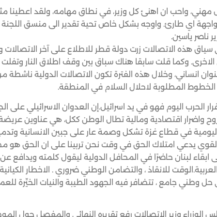
ل مهني، واحب ان اهنئ كل وزير، في نطاق مهامه، ولقد اعطينا مثل
جهة اي طارئ. واوجه بشكل خاص تحية تقدير الى منسق اللجنة 
 ناصر ياسين.
 سياق هذه الاتصالات زرت دولة قطر للاطلاع على آخر الاتصالات و
لاخرى. وكما قلت سابقا هناك سباق بين وقف اطلاق النار وتفلت ا
وان انساني، وخلال هذه الفترة تكون الاتصالات الدولية ناشطة من
 الخطوط المطلوبة لاحلال السلام في المنطقة.
 قرار الحرب اليوم فهو في يد اسرائيل.إن العدوان الاسرائيلي على ال
وح واضرار اقتصادية ومالية تطال الوطن ككل، هي عناوين عريضة
 اليومية في قطاع غزة تشكل وصمة عار على جبين الانسانية وتدمير
 القوي يدعي امتلاك الحق في وقت نحن تربينا على ان الحق هو مص
 ابقاء لبنان حاضرًا في المحافل الدولية ليقول كلمته ويدافع ع
ربية.الوقت للانقاذ ، والتضامن الوطني ضروري . الاخطار الكيانية 
 حل وطني جامع ، تتضافر فيه الجهود الطيبة والنيات الخيِّرة للعم
س الوزراء وزير الإتصالات رفع تقريره النهائي والمفصل حول الم