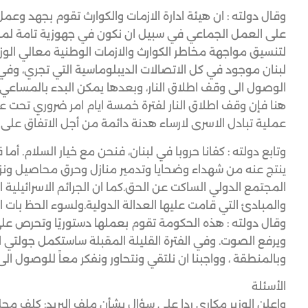
وقال دولته : ان هيئة ادارة الازمات والكوارث تقوم بجهد وعم
على العمل الجماعي في سبيل ان نكون في جهوزية تامة لموا
لتنسيق مواجهة مخاطر الكوارث والازمات الوطنية معالي الوزير
لبنان موجود في كل الاتصالات الديبلوماسية التي تجري، وفي
الوصول الى وقف اطلاق النار، وبعدها يمكن البدء بالمساعي ا
هنا فإن وقف اطلاق النار لفترة خمسة ايام امر ضروري تحت عن
عملية تبادل الاسرى لارساء هدنة دائمة من أجل الاتفاق على
وتابع دولته : كفانا حروبا في لبنان، فنحن مع خيار السلام. أما
ينتج عنه من شهداء وضحايا وتدمير منازل وحرق محاصيل ونز
المجتمع الدولي الساكت عن الحق.كما ان الجرائم الاسرائيلية
والمبادئ التي قامت عليها العدالة الدولية.ولسوء الحظ بات
وقال دولته : هذه الحكومة تقوم بعملها دستوريًا وتحرص على
ويرفع الصوت. وفي الفترة القليلة المقبلة ساستكمل جولتي الع
وبالمنطقة ، وواجبنا ان نلتقي ونتحاور ونفكر معاً للوصول الى
الأسئلة
واعلن الوزير مكاري ردا على سؤال بشأن ملف البريد: كلف مجل