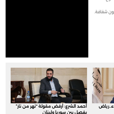
ون شفافة.
اء..رياض
أحمد الشرع: أرفض مقولة “نهر من نار”
يفصل بين سوريا ولبنان