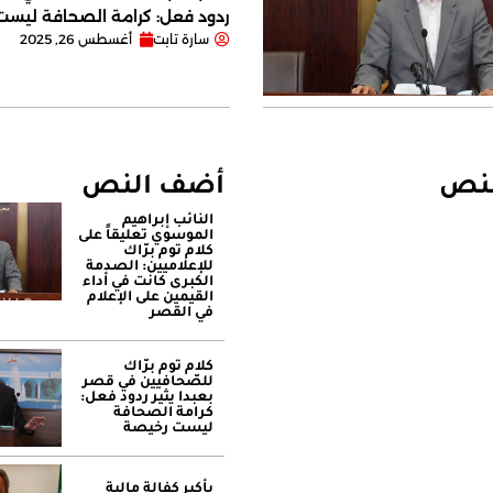
ردود فعل: كرامة الصحافة ليس
سارة تابت
أغسطس 26, 2025
لنص
أضف النص
النائب إبراهيم
الموسوي تعليقاً على
كلام توم برّاك
للإعلاميين: الصدمة
الكبرى كانت في أداء
القيمين على ‏الإعلام
في القصر
كلام توم برّاك
للصّحافيين في قصر
بعبدا يثير ردود فعل:
كرامة الصحافة
ليست رخيصة
بأكبر كفالة مالية