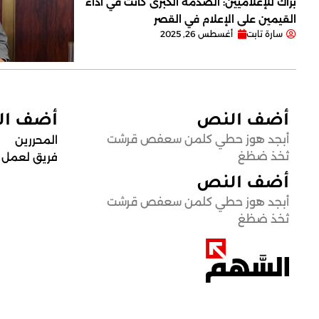
برّاك للإعلاميين: الصدمة الكبرى كانت في أداء
القيمين على ‏الإعلام في القصر
سارة تابت
أغسطس 26, 2025
أضف النص
أضف ا
أبجد هوز حطي كلمن سعفص قرشت
المحررين
ثخذ ضظغ
فريق لعمل
أضف النص
أبجد هوز حطي كلمن سعفص قرشت
ثخذ ضظغ