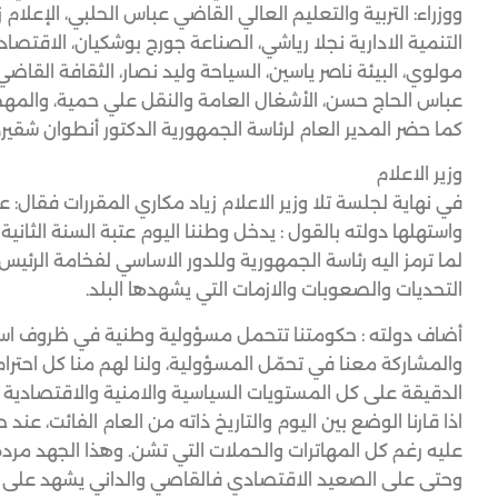
ووزراء: التربية والتعليم العالي القاضي عباس الحلبي، الإعلا
التنمية الادارية نجلا رياشي، الصناعة جورج بوشكيان، الاقتصاد
مولوي، البيئة ناصر ياسين، السياحة وليد نصار، الثقافة ال
عباس الحاج حسن، الأشغال العامة والنقل علي حمية، والمه
كما حضر المدير العام لرئاسة الجمهورية الدكتور أنطوان شقير
وزير الاعلام
في نهاية لجلسة تلا وزير الاعلام زياد مكاري المقررات فقال: 
واستهلها دولته بالقول : يدخل وطننا اليوم عتبة السنة الثاني
لما ترمز اليه رئاسة الجمهورية وللدور الاساسي لفخامة الرئي
التحديات والصعوبات والازمات التي يشهدها البلد.
أضاف دولته : حكومتنا تتحمل مسؤولية وطنية في ظروف استثنا
والمشاركة معنا في تحمّل المسؤولية، ولنا لهم منا كل احت
الدقيقة على كل المستويات السياسية والامنية والاقتصادية 
اذا قارنا الوضع بين اليوم والتاريخ ذاته من العام الفائت، ع
عليه رغم كل المهاترات والحملات التي تشن. وهذا الجهد مرده
وحتى على الصعيد الاقتصادي فالقاصي والداني يشهد على الج