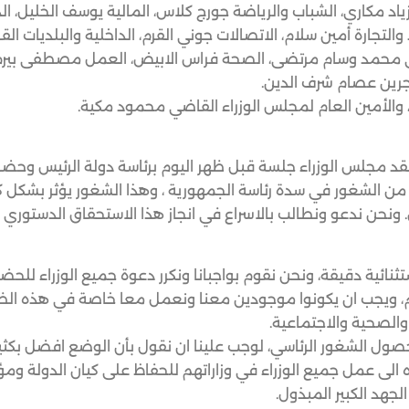
م زياد مكاري، الشباب والرياضة جورج كلاس، المالية يوسف الخليل، ا
 والتجارة أمين سلام، الاتصالات جوني القرم، الداخلية والبلديات ا
قاضي محمد وسام مرتضى، الصحة فراس الابيض، العمل مصطفى بيرم، 
جرين عصام شرف الدين.
، والأمين العام لمجلس الوزراء القاضي محمود مكية.
عقد مجلس الوزراء جلسة قبل ظهر اليوم برئاسة دولة الرئيس وحضور 
ة من الشغور في سدة رئاسة الجمهورية ، وهذا الشغور يؤثر بشكل كب
س. ونحن ندعو ونطالب بالاسراع في انجاز هذا الاستحقاق الدستوري
ئية دقيقة، ونحن نقوم بواجبانا ونكرر دعوة جميع الوزراء للحضو
رام، ويجب ان يكونوا موجودين معنا ونعمل معا خاصة في هذه ال
والصحية والاجتماعية.
ند حصول الشغور الرئاسي، لوجب علينا ان نقول بأن الوضع افضل بكثي
 الى عمل جميع الوزراء في وزاراتهم للحفاظ على كيان الدولة ومؤ
هد الكبير المبذول.