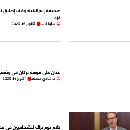
صحيفة إسرائيلية: وقف إطلاق نا
غزة
سارة تابت
أكتوبر 16, 2023
لبنان على فوهة بركان في وضعية
د. شادي مسعد
أكتوبر 14, 2023
كلام توم برّاك للصّحافيين في قصر