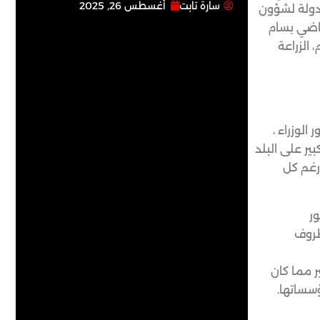
سارة تابت
أغسطس 26, 2025
لدولة لشؤون
لقاضي بسام
الزراعة
الوزراء ،
ير على البلد
 رغم كل
ر
ظروف
ر مما كان
سساتها.