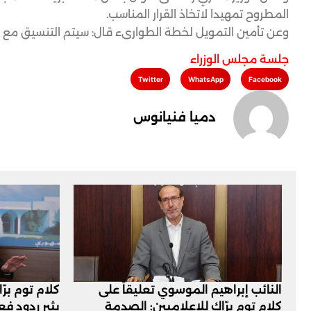
المطروح تمهيدا لاتخاذ القرار المناسب.
وعن تأمين التمويل لخطة الطوارىء قال: سيتم التنسيق مع 
جلسة مجلس الوزراء
Twitter
WhatsApp
Facebook
دميا فنيانوس
النائب إبراهيم الموسوي تعليقاً على
كلام توم برّ
كلام توم برّاك للإعلاميين: الصدمة
يثير ردود ف