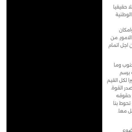
ا حقيقيا
الوطنية
امكان
لامور. من
 اجل اتمام
جنوب وما
 برسم
ا لكل القيم
در القوة.
ن حقوقه
تحوط بنا
ل معا.
وضوع