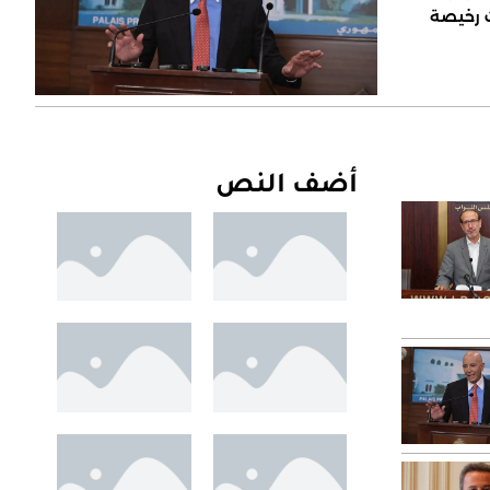
ت رخيصة
أضف النص