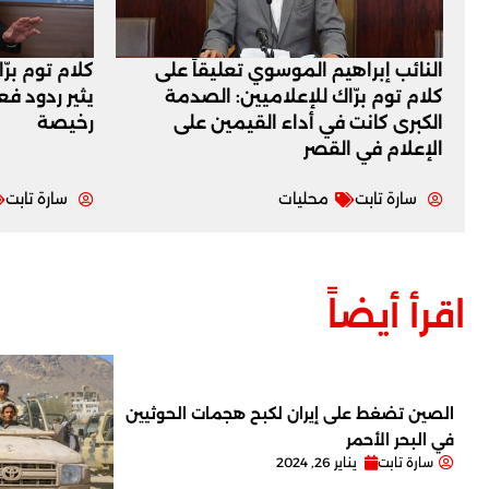
النائب إبراهيم الموسوي تعليقاً على
كلام توم برّ
كلام توم برّاك للإعلاميين: الصدمة
يثير ردود ف
الكبرى كانت في أداء القيمين على
رخيصة
‏الإعلام في القصر
سارة تابت
محليات
سارة تابت
اقرأ أيضاً
الصين تضغط على إيران لكبح هجمات الحوثيين
في البحر الأحمر
سارة تابت
يناير 26, 2024