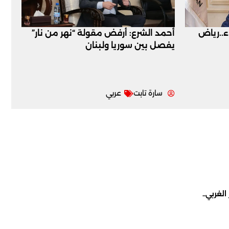
اء..رياض
أحمد الشرع: أرفض مقولة “نهر من نار”
يفصل بين سوريا ولبنان
سارة تابت
عربي
لغربي..