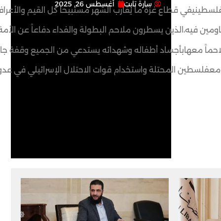
سارة تابت
أغسطس 26, 2025
 كل القيم والأعراف والمواثيق الدولية، قتلاً للأطفال والنساء والشيوخ وتدميراً للمر
مين فيه،الذين يسطرون ملاحم البطولة والفداء دفاعاً عن الأمة 
احماً معهابأجساد أطفاله وشهدائه يستدعي من الجميع وقفة جاد
نية معفلسطين المحتلة واستخدام قوات الاحتلال الإسرائيلي في عدو