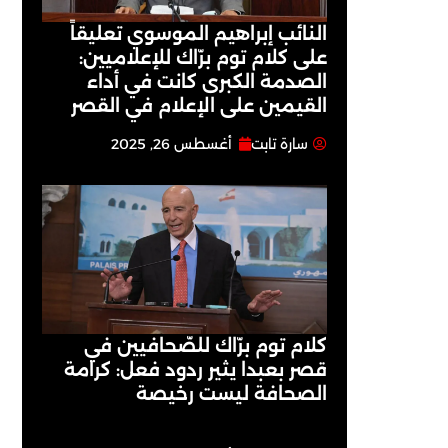
النائب إبراهيم الموسوي تعليقاً
على كلام توم برّاك للإعلاميين:
الصدمة الكبرى كانت في أداء
القيمين على ‏الإعلام في القصر
سارة تابت
أغسطس 26, 2025
كلام توم برّاك للصّحافيين في
قصر بعبدا يثير ردود فعل: كرامة
الصحافة ليست رخيصة