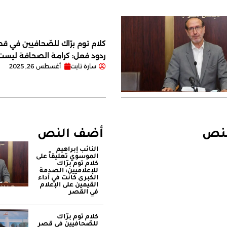
كلام توم برّاك للصّحافيين في قصر
ردود فعل: كرامة الصحافة ليس
سارة تابت
أغسطس 26, 2025
لنص
أضف النص
النائب إبراهيم
الموسوي تعليقاً على
كلام توم برّاك
للإعلاميين: الصدمة
الكبرى كانت في أداء
القيمين على ‏الإعلام
في القصر
كلام توم برّاك
للصّحافيين في قصر