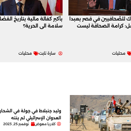
اك للصّحافيين في قصر بعبدا
بأكبر كفالة مالية بتاريخ القض
عل: كرامة الصحافة ليست
سلامة الى الحرية؟
محليات
سارة تابت
محليات
وليد جنبلاط في جولة في الشحار ا
العدوان الإسرائيلي لم ينته
كلاريا معوض
نوفمبر 25, 2023