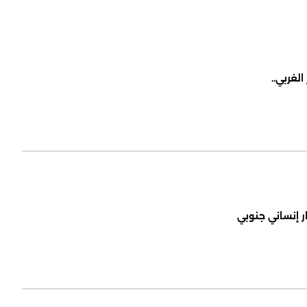
لغربي..
ر إنساني جنوبي