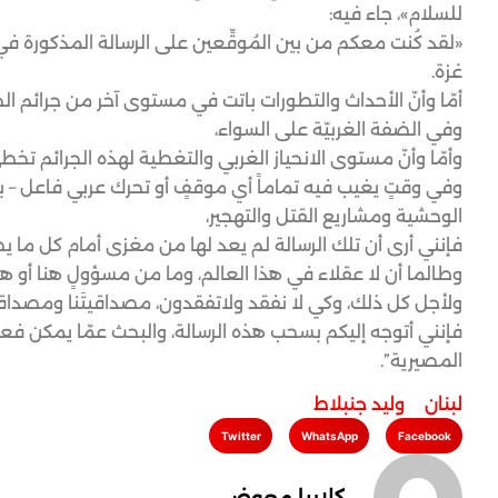
للسلام»، جاء فيه:
«لقد كُنت معكم من بين المُوقِّعين على الرسالة المذكورة ف
غزة.
أمّا وأنّ الأحداث والتطورات باتت في مستوى آخر من جرائم الح
وفي الضفة الغربيّة على السواء،
وأمّا وأنّ مستوى الانحياز الغربي والتغطية لهذه الجرائم تخ
وفي وقتٍ يغيب فيه تماماً أي موقفٍ أو تحرك عربي فاعل – بك
الوحشية ومشاريع القتل والتهجير،
فإنني أرى أن تلك الرسالة لم يعد لها من مغزى أمام كل ما 
وطالما أن لا عقلاء في هذا العالم، وما من مسؤولٍ هنا أو ه
ولأجل كل ذلك، وكي لا نفقد ولاتفقدون، مصداقيتَنا ومصداقي
فإنني أتوجه إليكم بسحب هذه الرسالة، والبحث عمّا يمكن
المصيرية”.
لبنان
,
وليد جنبلاط
Twitter
WhatsApp
Facebook
كلاريا معوض