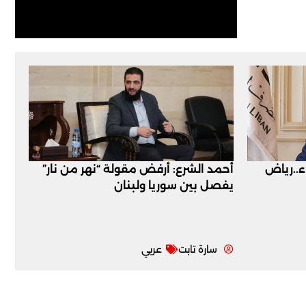
اء..رياض
أحمد الشرع: أرفض مقولة “نهر من نار”
يفصل بين سوريا ولبنان
سارة تابت
عربي