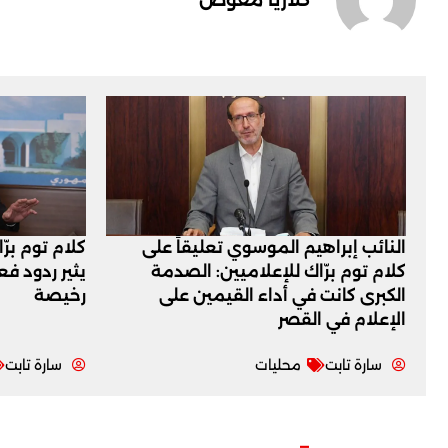
النائب إبراهيم الموسوي تعليقاً على
كلام توم برّ
كلام توم برّاك للإعلاميين: الصدمة
يثير ردود ف
الكبرى كانت في أداء القيمين على
رخيصة
‏الإعلام في القصر
سارة تابت
محليات
سارة تابت