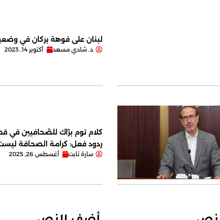
لبنان على فوهة بركان في وضعية
د. شادي مسعد
أكتوبر 14, 2023
كلام توم برّاك للصّحافيين في قصر
ردود فعل: كرامة الصحافة ليس
سارة تابت
أغسطس 26, 2025