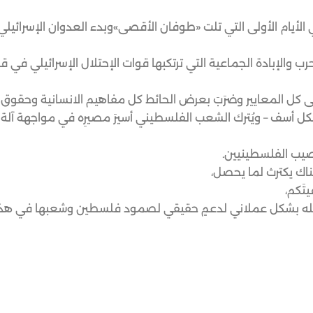
ي الأيام الأولى التي تلت «طوفان الأقصى»وبدء العدوان الإسرائي
رب والإبادة الجماعية التي ترتكبها قوات الإحتلال الإسرائيلي في 
طى كل المعايير وضرَبَ بعرض الحائط كل مفاهيم الانسانية وحقوق ا
ل أسف – ويُترك الشعب الفلسطيني أسيرَ مصيرِه في مواجهة آلة ا
يصيب الفلسطينيين.
ناك يكترث لما يحصل،
تَكم،
 فعله بشكل عملاني لدعمٍ حقيقي لصمود فلسطين وشعبها في هذ