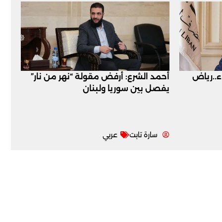
اء..رياض
أحمد الشرع: أرفض مقولة “نهر من نار”
يفصل بين سوريا ولبنان
سارة تابت
عربي