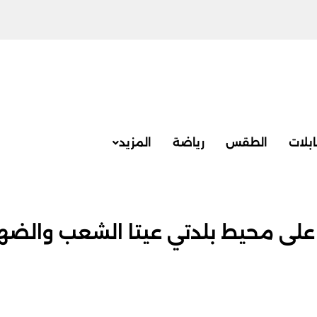
بلات
الطقس
رياضة
المزيد
لى محيط بلدتي عيتا الشعب والضهي