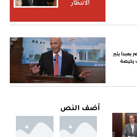
 بعبدا يثير
ت رخيصة
أضف النص