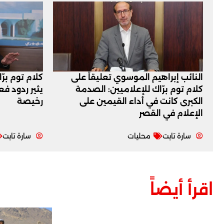
النائب إبراهيم الموسوي تعليقاً على
كلام توم برّ
كلام توم برّاك للإعلاميين: الصدمة
يثير ردود ف
الكبرى كانت في أداء القيمين على
رخيصة
‏الإعلام في القصر
سارة تابت
محليات
سارة تابت
اقرأ أيضاً