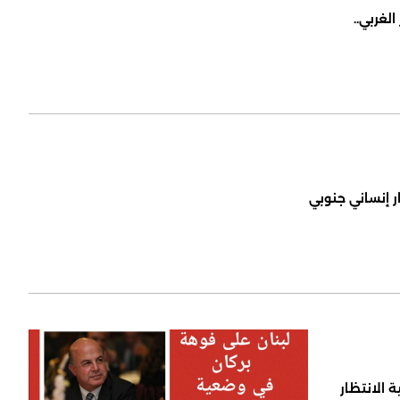
لغربي..
ر إنساني جنوبي
 الانتظار