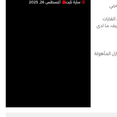
سارة تابت
أغسطس 26, 2025
ربي
الغارات
يف، ما ادى
زل المأهولة