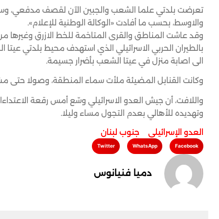
تعرضت بلدتي علما الشعب والجبين الآن لقصف مدفعي، وسط 
والاوسط، بحسب ما أفادت «الوكالة الوطنية للإعلام».
وقد عاشت المناطق والقرى المتاخمة للخط الازرق وغيرها من 
بالطيران الحربي الاسرائيلي الذي استهدف محيط بلدتي عيتا ا
الى اصابة منزل في عيتا الشعب بأضرار جسيمة.
وكانت القنابل المضيئة ملأت سماء المنطقة، وصولا حتى مشار
واللافت، أن جيش العدو الاسرائيلي وسّع أمس رقعة الاعتداءات
وتهديده للأهالي بعدم التجول مساء وليلا.
العدو الإسرائيلي
,
جنوب لبنان
Twitter
WhatsApp
Facebook
دميا فنيانوس