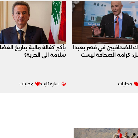
اك للصّحافيين في قصر بعبدا
بأكبر كفالة مالية بتاريخ القض
عل: كرامة الصحافة ليست
سلامة الى الحرية؟
محليات
سارة تابت
محليات