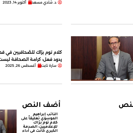
د. شادي مسعد
أكتوبر 14, 2023
كلام توم برّاك للصّحافيين في قصر
ردود فعل: كرامة الصحافة ليس
سارة تابت
أغسطس 26, 2025
لنص
أضف النص
النائب إبراهيم
الموسوي تعليقاً على
كلام توم برّاك
للإعلاميين: الصدمة
الكبرى كانت في أداء