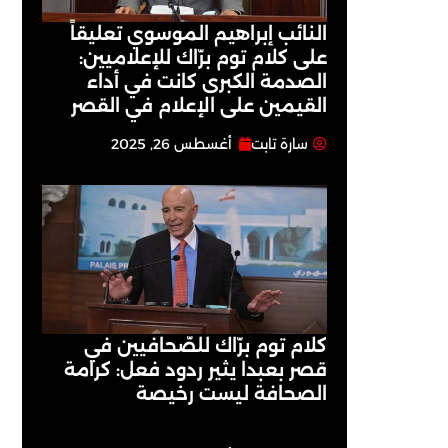
النائب إبراهيم الموسوي تعليقاً
على كلام توم برّاك للإعلاميين:
الصدمة الكبرى كانت في أداء
القيمين على ‏الإعلام في القصر
سارة تابت
أغسطس 26, 2025
كلام توم برّاك للصّحافيين في
قصر بعبدا يثير ردود فعل: كرامة
الصحافة ليست رخيصة