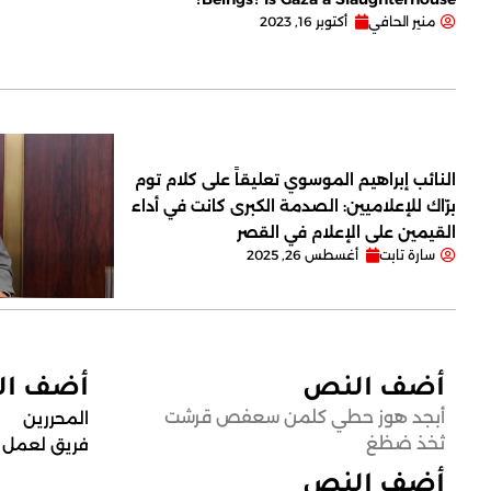
منير الحافي
أكتوبر 16, 2023
النائب إبراهيم الموسوي تعليقاً على كلام توم
برّاك للإعلاميين: الصدمة الكبرى كانت في أداء
القيمين على ‏الإعلام في القصر
سارة تابت
أغسطس 26, 2025
أضف النص
أضف ا
أبجد هوز حطي كلمن سعفص قرشت
المحررين
ثخذ ضظغ
فريق لعمل
أضف النص