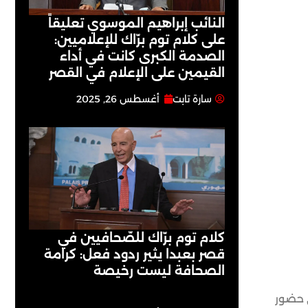
النائب إبراهيم الموسوي تعليقاً
على كلام توم برّاك للإعلاميين:
الصدمة الكبرى كانت في أداء
القيمين على ‏الإعلام في القصر
سارة تابت
أغسطس 26, 2025
كلام توم برّاك للصّحافيين في
قصر بعبدا يثير ردود فعل: كرامة
الصحافة ليست رخيصة
ي حضور