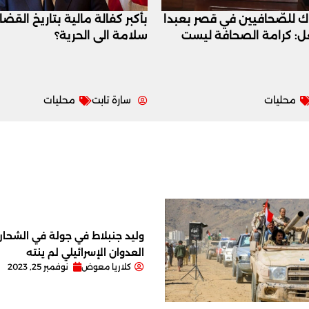
اك للصّحافيين في قصر بعبدا
بأكبر كفالة مالية بتاريخ القض
عل: كرامة الصحافة ليست
سلامة الى الحرية؟
محليات
سارة تابت
محليات
وليد جنبلاط في جولة في الشحار ا
العدوان الإسرائيلي لم ينته
كلاريا معوض
نوفمبر 25, 2023