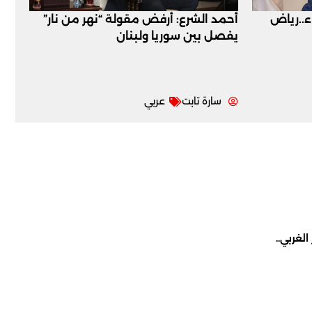
اء..رياض
أحمد الشرع: أرفض مقولة “نهر من نار”
يفصل بين سوريا ولبنان
سارة تابت
عربي
لغربي..