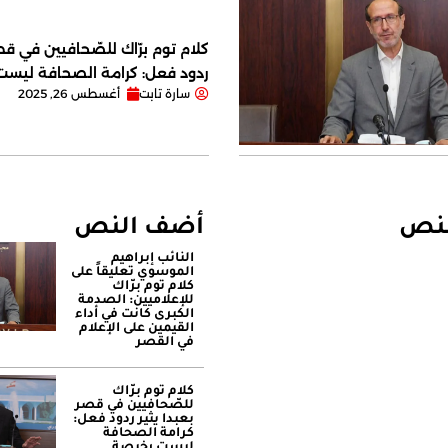
كلام توم برّاك للصّحافيين في قصر
ردود فعل: كرامة الصحافة ليس
سارة تابت
أغسطس 26, 2025
لنص
أضف النص
النائب إبراهيم
الموسوي تعليقاً على
كلام توم برّاك
للإعلاميين: الصدمة
الكبرى كانت في أداء
القيمين على ‏الإعلام
في القصر
كلام توم برّاك
للصّحافيين في قصر
بعبدا يثير ردود فعل:
كرامة الصحافة