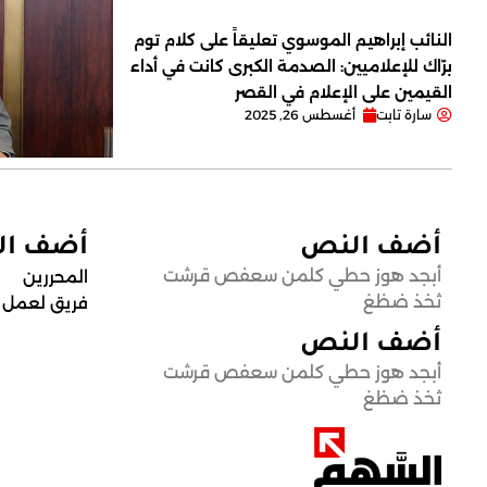
النائب إبراهيم الموسوي تعليقاً على كلام توم
برّاك للإعلاميين: الصدمة الكبرى كانت في أداء
القيمين على ‏الإعلام في القصر
سارة تابت
أغسطس 26, 2025
أضف النص
أضف ا
أبجد هوز حطي كلمن سعفص قرشت
المحررين
ثخذ ضظغ
فريق لعمل
أضف النص
أبجد هوز حطي كلمن سعفص قرشت
ثخذ ضظغ