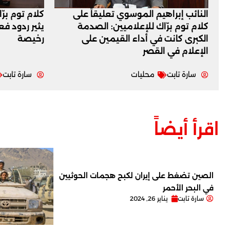
النائب إبراهيم الموسوي تعليقاً على
كلام توم برّ
كلام توم برّاك للإعلاميين: الصدمة
يثير ردود ف
الكبرى كانت في أداء القيمين على
رخيصة
‏الإعلام في القصر
سارة تابت
محليات
سارة تابت
اقرأ أيضاً
الصين تضغط على إيران لكبح هجمات الحوثيين
في البحر الأحمر
سارة تابت
يناير 26, 2024