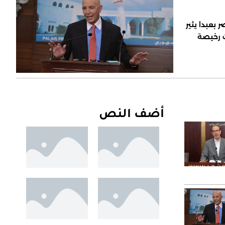
 بعبدا يثير
ت رخيصة
أضف النص