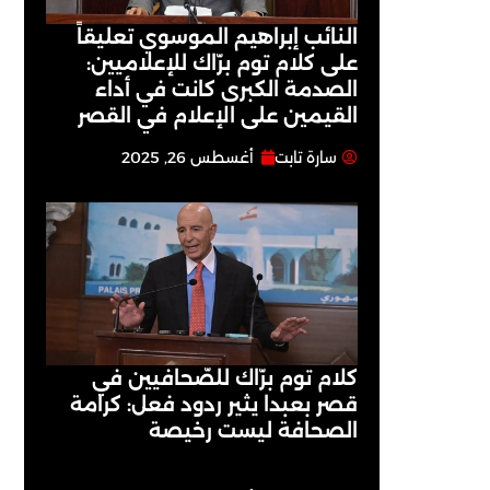
النائب إبراهيم الموسوي تعليقاً
على كلام توم برّاك للإعلاميين:
الصدمة الكبرى كانت في أداء
القيمين على ‏الإعلام في القصر
سارة تابت
أغسطس 26, 2025
كلام توم برّاك للصّحافيين في
قصر بعبدا يثير ردود فعل: كرامة
الصحافة ليست رخيصة