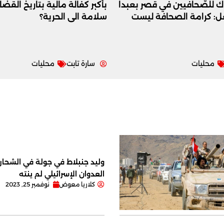
اك للصّحافيين في قصر بعبدا
بأكبر كفالة مالية بتاريخ القض
عل: كرامة الصحافة ليست
سلامة الى الحرية؟
محليات
سارة تابت
محليات
وليد جنبلاط في جولة في الشحار ا
العدوان الإسرائيلي لم ينته
كلاريا معوض
نوفمبر 25, 2023