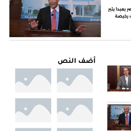
 بعبدا يثير
ت رخيصة
أضف النص