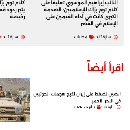
النائب إبراهيم الموسوي تعليقاً على
كلام توم برّ
كلام توم برّاك للإعلاميين: الصدمة
يثير ردود ف
الكبرى كانت في أداء القيمين على
رخيصة
‏الإعلام في القصر
سارة تابت
محليات
سارة تابت
اقرأ أيضاً
الصين تضغط على إيران لكبح هجمات الحوثيين
في البحر الأحمر
سارة تابت
يناير 26, 2024