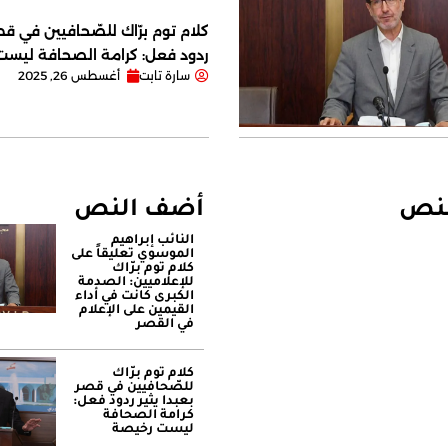
كلام توم برّاك للصّحافيين في قصر
ردود فعل: كرامة الصحافة ليس
سارة تابت
أغسطس 26, 2025
لنص
أضف النص
النائب إبراهيم
الموسوي تعليقاً على
كلام توم برّاك
للإعلاميين: الصدمة
الكبرى كانت في أداء
القيمين على ‏الإعلام
في القصر
كلام توم برّاك
للصّحافيين في قصر
بعبدا يثير ردود فعل:
كرامة الصحافة
ليست رخيصة