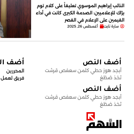
النائب إبراهيم الموسوي تعليقاً على كلام توم
برّاك للإعلاميين: الصدمة الكبرى كانت في أداء
القيمين على ‏الإعلام في القصر
سارة تابت
أغسطس 26, 2025
أضف النص
أضف ا
أبجد هوز حطي كلمن سعفص قرشت
المحررين
ثخذ ضظغ
فريق لعمل
أضف النص
أبجد هوز حطي كلمن سعفص قرشت
ثخذ ضظغ