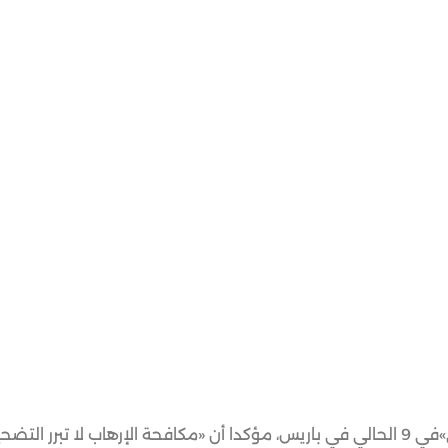
أعلن الرئيس الفرنسي إيمانويل ماكرون تنظيم «مؤتمر إنساني»في 9 الحالي في باريس، مؤكدا أن «مكافحة الإرهاب لا تبرر الت