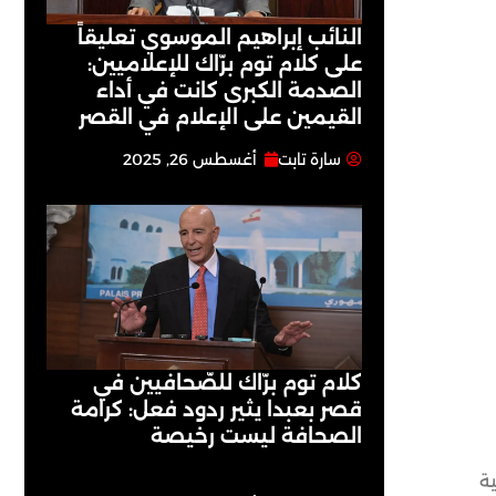
النائب إبراهيم الموسوي تعليقاً
على كلام توم برّاك للإعلاميين:
الصدمة الكبرى كانت في أداء
القيمين على ‏الإعلام في القصر
سارة تابت
أغسطس 26, 2025
كلام توم برّاك للصّحافيين في
قصر بعبدا يثير ردود فعل: كرامة
الصحافة ليست رخيصة
ضحية