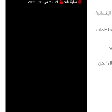
سارة تابت
أغسطس 26, 2025
لإنسانية
سيجمع ممثلين لدول ومنظمات
ي
ل “نحن