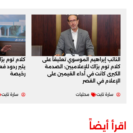
النائب إبراهيم الموسوي تعليقاً على
كلام توم برّ
كلام توم برّاك للإعلاميين: الصدمة
يثير ردود ف
الكبرى كانت في أداء القيمين على
رخيصة
‏الإعلام في القصر
سارة تابت
محليات
سارة تابت
اقرأ أيضاً