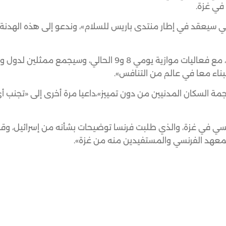
 في غزة.
اني سيعقد في إطار منتدى باريس للسلام»، وندعو إلى هذه الهدنة ا
ومن المقرر تنظيم منتدى باريس للسلام يومي 10 و11 الحالي، مع فعاليات موازية يومي 8 و9 الحالي، و
اء معا في عالم من التنافس».
مة السكان المدنيين من دون تمييز»،داعيا مرة أخرى إلى «تجنب أ
ي في غزة، والذي طلبت فرنسا توضيحات بشأنه من إسرائيل، وقا
معهد الفرنسي والمستفيدين منه من غزة».