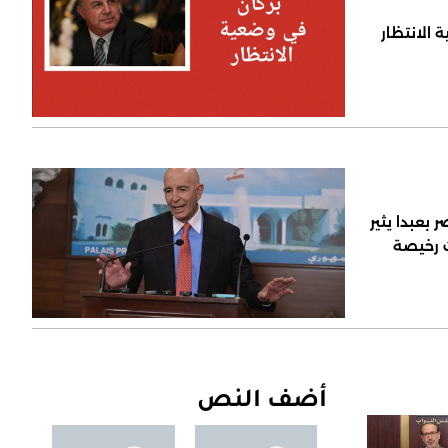
 الانتظار
 بعبدا يثير
ت رخيصة
أضف النص