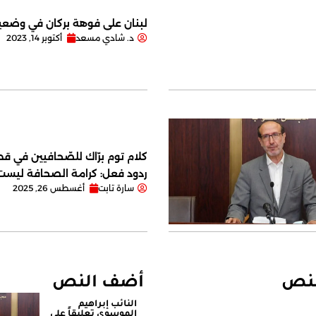
لبنان على فوهة بركان في وضعية
د. شادي مسعد
أكتوبر 14, 2023
كلام توم برّاك للصّحافيين في قصر
ردود فعل: كرامة الصحافة ليس
سارة تابت
أغسطس 26, 2025
لنص
أضف النص
النائب إبراهيم
الموسوي تعليقاً على