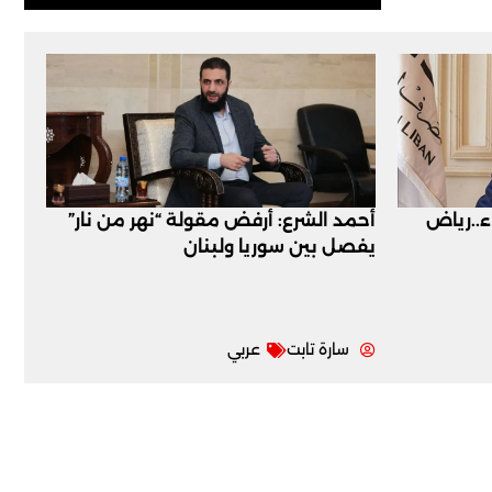
اء..رياض
أحمد الشرع: أرفض مقولة “نهر من نار”
يفصل بين سوريا ولبنان
سارة تابت
عربي