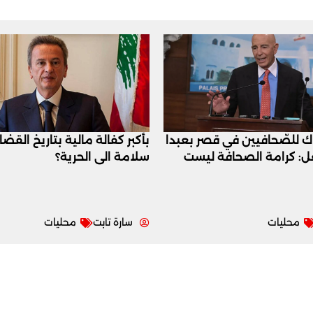
اك للصّحافيين في قصر بعبدا
بأكبر كفالة مالية بتاريخ القض
عل: كرامة الصحافة ليست
سلامة الى الحرية؟
محليات
سارة تابت
محليات