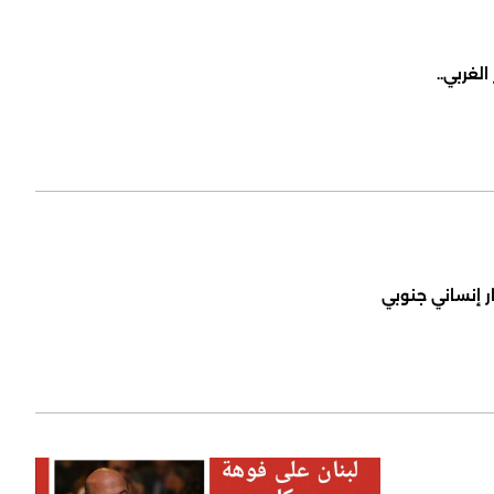
لغربي..
ر إنساني جنوبي