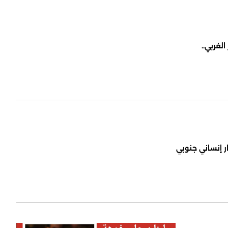
لغربي..
ر إنساني جنوبي