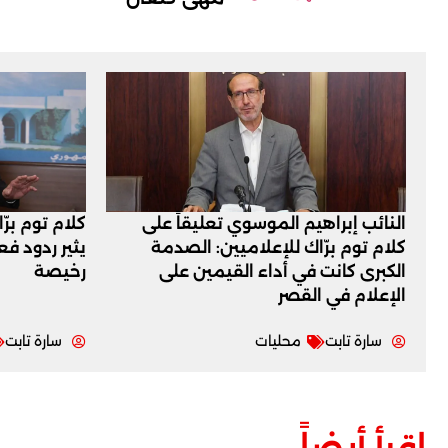
النائب إبراهيم الموسوي تعليقاً على
كلام توم برّ
كلام توم برّاك للإعلاميين: الصدمة
يثير ردود ف
الكبرى كانت في أداء القيمين على
رخيصة
‏الإعلام في القصر
سارة تابت
محليات
سارة تابت
اقرأ أيضاً