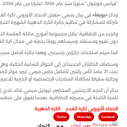
“فرانس فوتبول” سنويا منذ عام 1956، اعتبارا من عام 2024
.
وذكر
«يويفا»
في بيان رسمي:
«
يعلن الاتحاد الأوروبي لكرة ا
شراكة للمشاركة في تنظيم جائزة الكرة الذهبية الشهيرة اعتبارا من
وكجزء من الاتفاقية، تظل مجموعة أموري مالكة العلامة الت
دون تغيير ومستقلا، وسيساهم يويفا بخبرته في مجال كرة الق
كما سيتم استحداث جائزتين جديدتين، وهما جائزة أفضل مدرب 
وستضاف الجائزتان الجديدتان إلى الجوائز الثمانية الحالية، و
تحت 21 عاما، كأس ياشين لأفضل حارس مرمى، غيرد مولر
وجائزة سقراط لمكافأة المبادرات الاجتماعية أو الخيرية للاعبين.
للمرة الثامنة في مسيرته الاحترافية، بعدما تفوق على منافسيه
الاتحاد الأوروبي لكرة القدم
,
الكرة الذهبية
Twitter
WhatsApp
Facebook
مهى كنعان