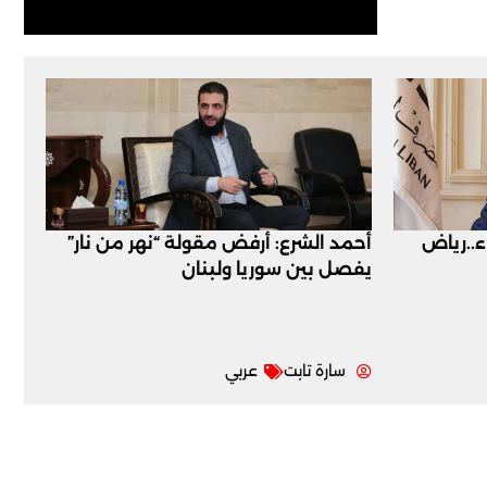
اء..رياض
أحمد الشرع: أرفض مقولة “نهر من نار”
يفصل بين سوريا ولبنان
سارة تابت
عربي