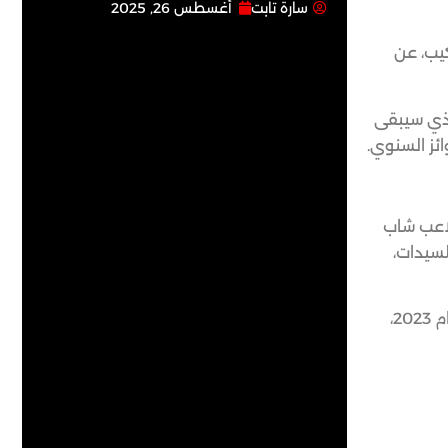
سارة تابت
أغسطس 26, 2025
كيب، عن
لذي سيبقى
ئز السنوي.
 لاعب شاب
لسيدات،
يذكر أن النجم الأرجنتيني المخضرم، ليونيل ميسي، قائد نادي إنتر ميامي الأمريكي، حصد جائزة الكرة الذهبية لأفضل لاعب في عام 2023،