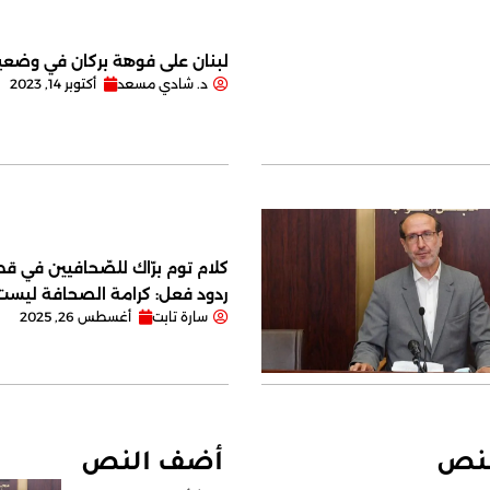
لبنان على فوهة بركان في وضعية
د. شادي مسعد
أكتوبر 14, 2023
كلام توم برّاك للصّحافيين في قصر
ردود فعل: كرامة الصحافة ليس
سارة تابت
أغسطس 26, 2025
لنص
أضف النص