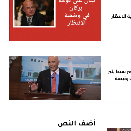
 الانتظار
 بعبدا يثير
ت رخيصة
أضف النص