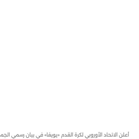
أعلن الاتحاد الأوروبي لكرة القدم «يويفا» في بيان رسمي ال