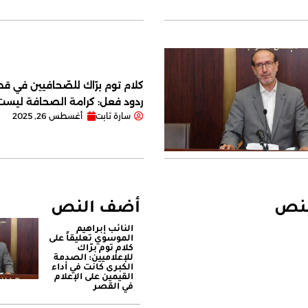
كلام توم برّاك للصّحافيين في قصر
ردود فعل: كرامة الصحافة ليس
سارة تابت
أغسطس 26, 2025
لنص
أضف النص
النائب إبراهيم
الموسوي تعليقاً على
كلام توم برّاك
للإعلاميين: الصدمة
الكبرى كانت في أداء
القيمين على ‏الإعلام
في القصر