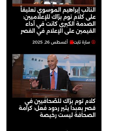
النائب إبراهيم الموسوي تعليقاً
على كلام توم برّاك للإعلاميين:
الصدمة الكبرى كانت في أداء
القيمين على ‏الإعلام في القصر
سارة تابت
أغسطس 26, 2025
كلام توم برّاك للصّحافيين في
قصر بعبدا يثير ردود فعل: كرامة
الصحافة ليست رخيصة