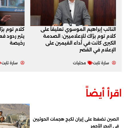
النائب إبراهيم الموسوي تعليقاً على
كلام توم برّ
كلام توم برّاك للإعلاميين: الصدمة
يثير ردود ف
الكبرى كانت في أداء القيمين على
رخيصة
‏الإعلام في القصر
سارة تابت
محليات
سارة تابت
اقرأ أيضاً
الصين تضغط على إيران لكبح هجمات الحوثيين
في البحر الأحمر