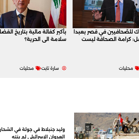
اك للصّحافيين في قصر بعبدا
بأكبر كفالة مالية بتاريخ القض
عل: كرامة الصحافة ليست
سلامة الى الحرية؟
محليات
سارة تابت
محليات
وليد جنبلاط في جولة في الشحار ا
العدوان الإسرائيلي لم ينته