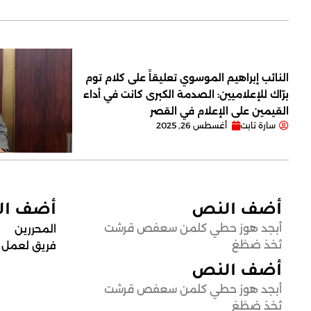
النائب إبراهيم الموسوي تعليقاً على كلام توم
برّاك للإعلاميين: الصدمة الكبرى كانت في أداء
القيمين على ‏الإعلام في القصر
سارة تابت
أغسطس 26, 2025
أضف النص
أضف ا
أبجد هوز حطي كلمن سعفص قرشت
المحررين
ثخذ ضظغ
فريق لعمل
أضف النص
أبجد هوز حطي كلمن سعفص قرشت
ثخذ ضظغ