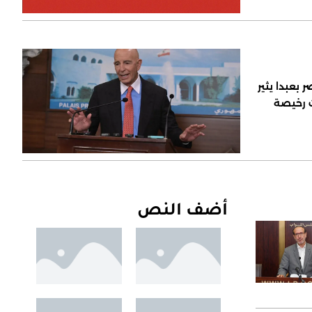
 بعبدا يثير
ت رخيصة
أضف النص