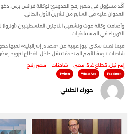
أكّد مسؤول في معبر رفح الحدوديّ لوكالة فرانس برس، دخول أ
العدوان عليه في السابع من تشرين الأول الحالي.
وأضافت وكالة غوث وتشغيل اللاجئين الفلسطينيين (أونروا) 
الكهرباء في المستشفيات.
فيما نقلت سكاي نيوز عربية عن «مصادر إسرائيلية» نفيها دخول
شاحنات تابعة للأمم المتحدة تتنقل داخل القطاع لتزويد بع
إسرائيل، قطاع غزة، معبر،
,
شاحنات
,
معبر رفح
Twitter
WhatsApp
Facebook
حوراء الحلاني