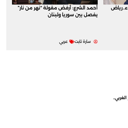
اء..رياض
أحمد الشرع: أرفض مقولة “نهر من نار”
يفصل بين سوريا ولبنان
سارة تابت
عربي
لغربي..