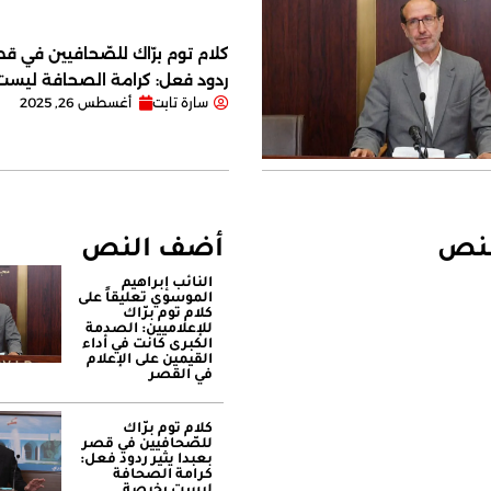
كلام توم برّاك للصّحافيين في قصر
ردود فعل: كرامة الصحافة ليس
سارة تابت
أغسطس 26, 2025
لنص
أضف النص
النائب إبراهيم
الموسوي تعليقاً على
كلام توم برّاك
للإعلاميين: الصدمة
الكبرى كانت في أداء
القيمين على ‏الإعلام
في القصر
كلام توم برّاك
للصّحافيين في قصر
بعبدا يثير ردود فعل:
كرامة الصحافة