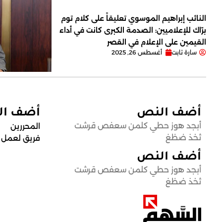
النائب إبراهيم الموسوي تعليقاً على كلام توم
برّاك للإعلاميين: الصدمة الكبرى كانت في أداء
القيمين على ‏الإعلام في القصر
سارة تابت
أغسطس 26, 2025
أضف النص
أضف ا
أبجد هوز حطي كلمن سعفص قرشت
المحررين
ثخذ ضظغ
فريق لعمل
أضف النص
أبجد هوز حطي كلمن سعفص قرشت
ثخذ ضظغ