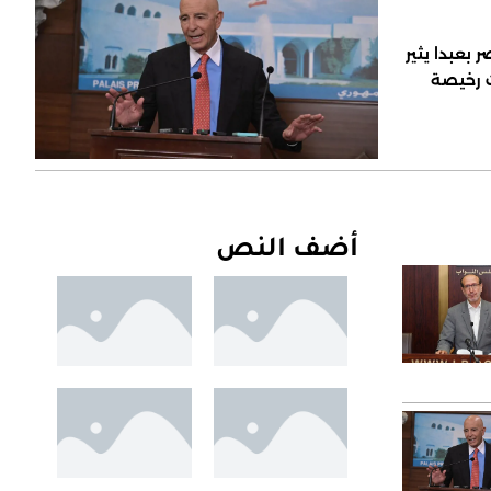
 بعبدا يثير
ت رخيصة
أضف النص