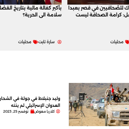
اك للصّحافيين في قصر بعبدا
بأكبر كفالة مالية بتاريخ القض
عل: كرامة الصحافة ليست
سلامة الى الحرية؟
محليات
سارة تابت
محليات
وليد جنبلاط في جولة في الشحار ا
العدوان الإسرائيلي لم ينته
كلاريا معوض
نوفمبر 25, 2023