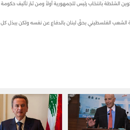
ن السّلطة بانتخاب رئيس للجمهورية أولاً ومن ثمّ تأليف حكومة
ية الشعب الفلسطيني بحقّ لبنان بالدفاع عن نفسه ولكن ببذل كل 