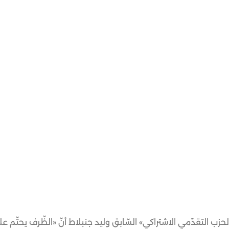
«الحزب التقدّمي الاشتراكي» السّابق وليد جنبلاط أنّ «الظّرف يحتّم ع