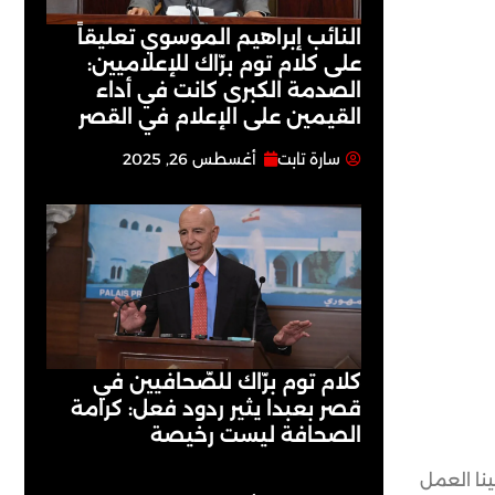
النائب إبراهيم الموسوي تعليقاً
على كلام توم برّاك للإعلاميين:
الصدمة الكبرى كانت في أداء
القيمين على ‏الإعلام في القصر
سارة تابت
أغسطس 26, 2025
كلام توم برّاك للصّحافيين في
قصر بعبدا يثير ردود فعل: كرامة
الصحافة ليست رخيصة
لينا العمل