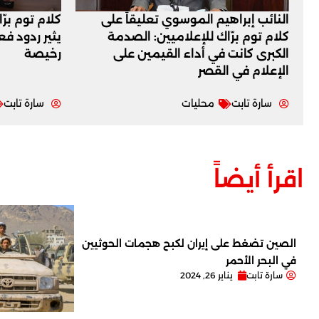
النائب إبراهيم الموسوي تعليقاً على
كلام توم برّ
كلام توم برّاك للإعلاميين: الصدمة
يثير ردود ف
الكبرى كانت في أداء القيمين على
رخيصة
‏الإعلام في القصر
سارة تابت
محليات
سارة تابت
اقرأ أيضاً
الصين تضغط على إيران لكبح هجمات الحوثيين
في البحر الأحمر
سارة تابت
يناير 26, 2024