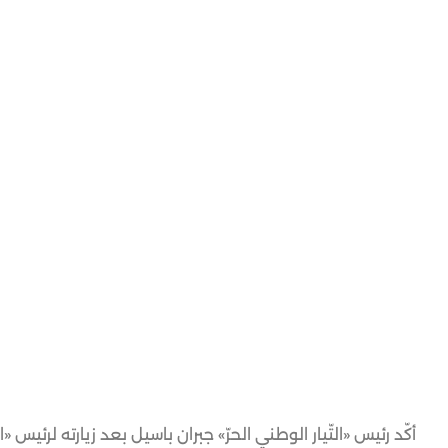
أكّد رئيس «التّيار الوطني الحرّ» جبران باسيل بعد زيارته لرئيس 