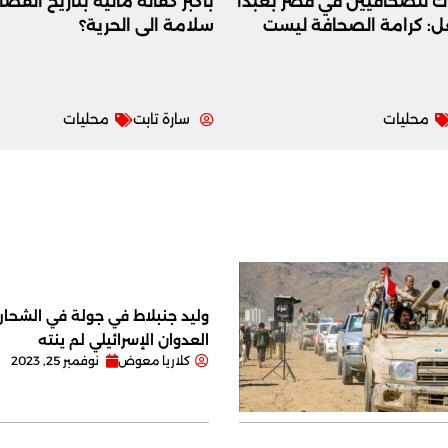
اك للصّحافيين في قصر بعبدا
بأكبر كفالة مالية بتاريخ القض
عل: كرامة الصحافة ليست
سلامة الى الحرية؟
محليات
سارة تابت
محليات
وليد جنبلاط في جولة في الشحار ا
العدوان الإسرائيلي لم ينته
كلاريا معوض
نوفمبر 25, 2023