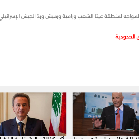
المواجه لمنطقة عيتا الشعب ورامية ورميش وردّ الجيش الإسرائي
 الحدودية