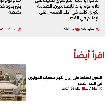
النائب إبراهيم الموسوي تعليقاً على
كلام توم برّ
كلام توم برّاك للإعلاميين: الصدمة
يثير ردود ف
الكبرى كانت في أداء القيمين على
رخيصة
‏الإعلام في القصر
سارة تابت
محليات
سارة تابت
اقرأ أيضاً
الصين تضغط على إيران لكبح هجمات الحوثيين
في البحر الأحمر
سارة تابت
يناير 26, 2024