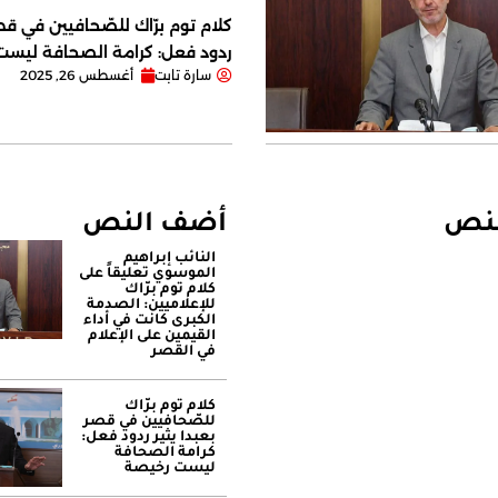
كلام توم برّاك للصّحافيين في قصر
ردود فعل: كرامة الصحافة ليس
سارة تابت
أغسطس 26, 2025
لنص
أضف النص
النائب إبراهيم
الموسوي تعليقاً على
كلام توم برّاك
للإعلاميين: الصدمة
الكبرى كانت في أداء
القيمين على ‏الإعلام
في القصر
كلام توم برّاك
للصّحافيين في قصر
بعبدا يثير ردود فعل:
كرامة الصحافة
ليست رخيصة