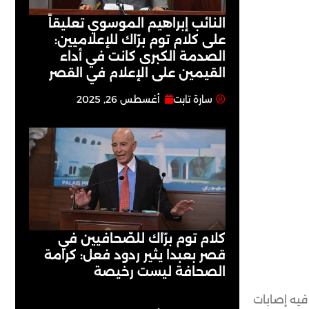
النائب إبراهيم الموسوي تعليقاً
على كلام توم برّاك للإعلاميين:
الصدمة الكبرى كانت في أداء
القيمين على ‏الإعلام في القصر
سارة تابت
أغسطس 26, 2025
كلام توم برّاك للصّحافيين في
قصر بعبدا يثير ردود فعل: كرامة
الصحافة ليست رخيصة
فيه إصابات