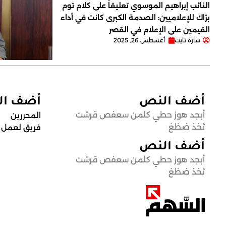
النائب إبراهيم الموسوي تعليقاً على كلام توم
برّاك للإعلاميين: الصدمة الكبرى كانت في أداء
القيمين على ‏الإعلام في القصر
سارة تابت
أغسطس 26, 2025
أضف النص
أضف ا
أبجد هوز حطي كلمن سعفص قرشت
المحررين
ثخذ ضظغ
فريق لعمل
أضف النص
أبجد هوز حطي كلمن سعفص قرشت
ثخذ ضظغ