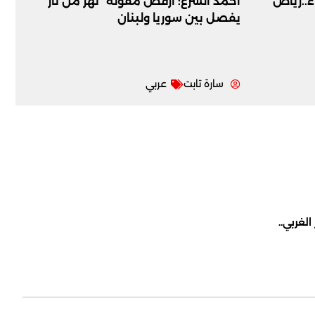
اء..رياض
أحمد الشرع: أرفض مقولة “نهر من نار”
يفصل بين سوريا ولبنان
سارة تابت
عربي
لغربي..