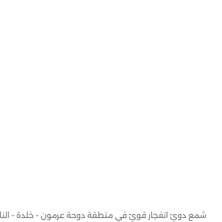
سُمع دويّ انفجار قويّ في منطقة دوحة عرمون – خلدة – الن