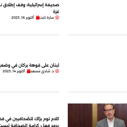
صحيفة إسرائيلية: وقف إطلاق نا
غزة
سارة تابت
أكتوبر 16, 2023
لبنان على فوهة بركان في وضعية
د. شادي مسعد
أكتوبر 14, 2023
كلام توم برّاك للصّحافيين في قصر
ردود فعل: كرامة الصحافة ليس