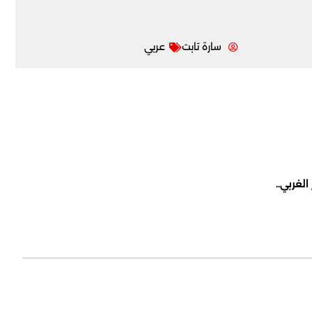
سارة تابت
عربي
لغربي..