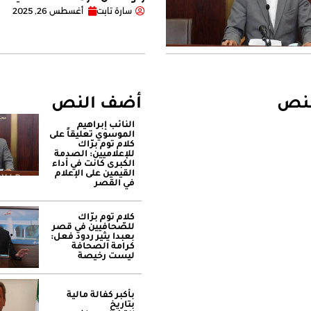
سارة تابت
أغسطس 26, 2025
لنص
أضف النص
النائب إبراهيم
الموسوي تعليقاً على
كلام توم برّاك
للإعلاميين: الصدمة
الكبرى كانت في أداء
القيمين على ‏الإعلام
في القصر
كلام توم برّاك
للصّحافيين في قصر
بعبدا يثير ردود فعل:
كرامة الصحافة
ليست رخيصة
بأكبر كفالة مالية
بتاريخ