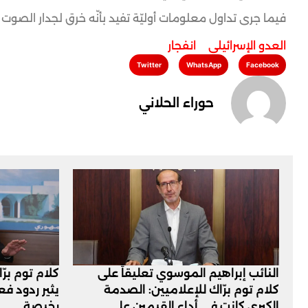
فيما جرى تداول معلومات أوليّة تفيد بأنّه خرق لجدار الصوت
العدو الإسرائيلي
,
انفجار
Twitter
WhatsApp
Facebook
حوراء الحلاني
النائب إبراهيم الموسوي تعليقاً على
كلام توم برّ
كلام توم برّاك للإعلاميين: الصدمة
يثير ردود ف
الكبرى كانت في أداء القيمين على
رخيصة