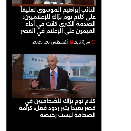
النائب إبراهيم الموسوي تعليقاً
على كلام توم برّاك للإعلاميين:
الصدمة الكبرى كانت في أداء
القيمين على ‏الإعلام في القصر
سارة تابت
أغسطس 26, 2025
كلام توم برّاك للصّحافيين في
قصر بعبدا يثير ردود فعل: كرامة
الصحافة ليست رخيصة