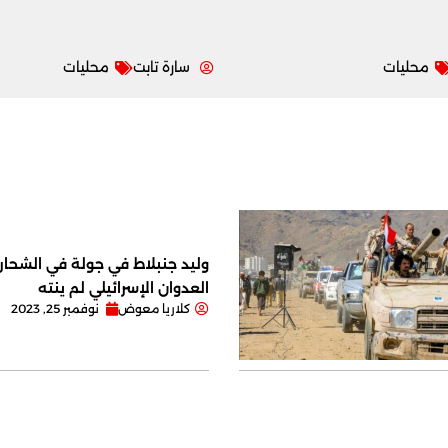
محليات
سارة تابت
محليات
وليد جنبلاط في جولة في الشحار ا
العدوان الإسرائيلي لم ينته
كلاريا معوض
نوفمبر 25, 2023