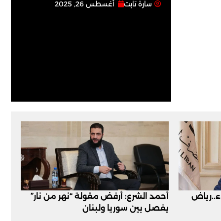
سارة تابت
أغسطس 26, 2025
اء..رياض
أحمد الشرع: أرفض مقولة “نهر من نار”
يفصل بين سوريا ولبنان