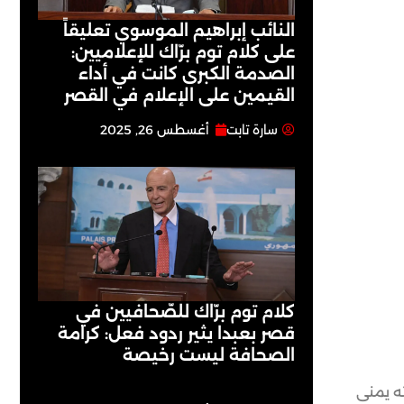
النائب إبراهيم الموسوي تعليقاً
على كلام توم برّاك للإعلاميين:
الصدمة الكبرى كانت في أداء
القيمين على ‏الإعلام في القصر
سارة تابت
أغسطس 26, 2025
كلام توم برّاك للصّحافيين في
قصر بعبدا يثير ردود فعل: كرامة
الصحافة ليست رخيصة
ته يمنى