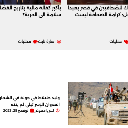
اك للصّحافيين في قصر بعبدا
بأكبر كفالة مالية بتاريخ القض
عل: كرامة الصحافة ليست
سلامة الى الحرية؟
محليات
سارة تابت
محليات
وليد جنبلاط في جولة في الشحار ا
العدوان الإسرائيلي لم ينته
كلاريا معوض
نوفمبر 25, 2023