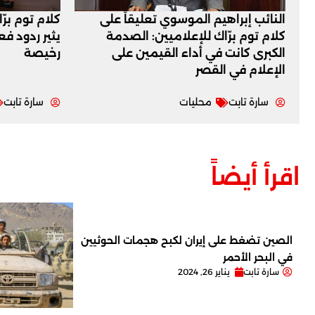
النائب إبراهيم الموسوي تعليقاً على
كلام توم برّ
كلام توم برّاك للإعلاميين: الصدمة
يثير ردود ف
الكبرى كانت في أداء القيمين على
رخيصة
‏الإعلام في القصر
سارة تابت
محليات
سارة تابت
اقرأ أيضاً
الصين تضغط على إيران لكبح هجمات الحوثيين
في البحر الأحمر
سارة تابت
يناير 26, 2024