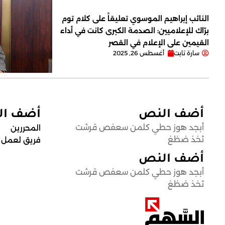
النائب إبراهيم الموسوي تعليقاً على كلام توم
برّاك للإعلاميين: الصدمة الكبرى كانت في أداء
القيمين على ‏الإعلام في القصر
سارة تابت
أغسطس 26, 2025
أضف النص
أضف ا
أبجد هوز حطي كلمن سعفص قرشت
المحررين
ثخذ ضظغ
فريق لعمل
أضف النص
أبجد هوز حطي كلمن سعفص قرشت
ثخذ ضظغ