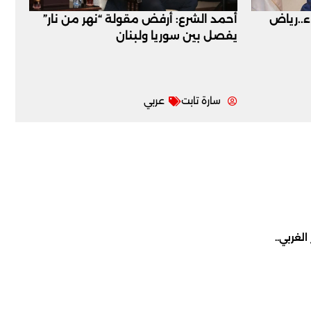
اء..رياض
أحمد الشرع: أرفض مقولة “نهر من نار”
يفصل بين سوريا ولبنان
سارة تابت
عربي
لغربي..