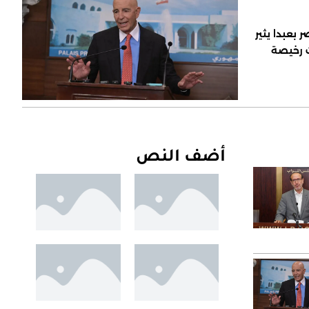
 بعبدا يثير
ت رخيصة
أضف النص