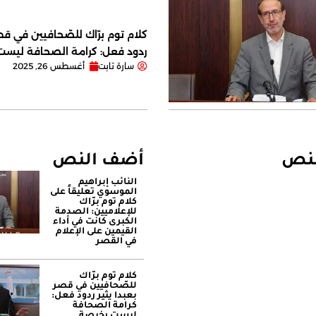
كلام توم برّاك للصّحافيين في قصر
ردود فعل: كرامة الصحافة ليس
سارة تابت
أغسطس 26, 2025
لنص
أضف النص
النائب إبراهيم
الموسوي تعليقاً على
كلام توم برّاك
للإعلاميين: الصدمة
الكبرى كانت في أداء
القيمين على ‏الإعلام
في القصر
كلام توم برّاك
للصّحافيين في قصر
بعبدا يثير ردود فعل:
كرامة الصحافة