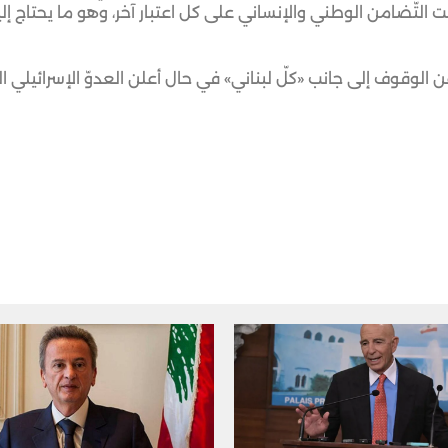
التّضامن الوطني والإنساني على كل اعتبار آخر، وهو ما يحتاج إلي
عن الوقوف إلى جانب «كلّ لبناني» في حال أعلن العدوّ الإسرائيلي 